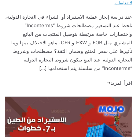
ا تعليقات
ج
ند دراسة إنجاز عملية الاستيراد أو الشراء في التجارة الدولية،
و
تلحظ عند التسعير مصطلحات شروط “Inconterms”
اختصارات خاصة مرتبطة بتوصيل المنتجات من البائع
ل
للمشتري مثل FOB و EXW و CFR، ماهو الاختلاف بينها وما
أثيرها على سعر المنتج وضمان الثقة؟ مصطلحات وشروط
لا
لتجارة الدولية عند البيع تتكون شروط التجارة الدولية
استخدامها […]
س
قرأ المزيد
تي
را
د