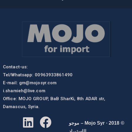
Contact-us:
Tel/Whatsapp: 00963933861490
E-mail:
gm@mojosyr.com
i.shamieh@live.com
Office: MOJO GROUP, BaB SharKi, 8th ADAR str,
Damascus, Syria.
© 2018 · Mojo Syr – موجو
للإستيراد