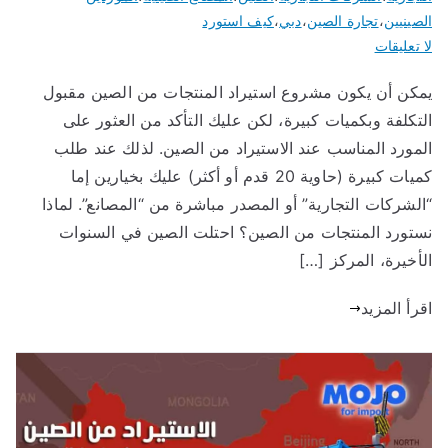
ج
لصينيين
،
تجارة الصين
،
دبي
،
كيف استورد
ا تعليقات
و
مكن أن يكون مشروع استيراد المنتجات من الصين مقبول
لتكلفة وبكميات كبيرة، لكن عليك التأكد من العثور على
ل
لمورد المناسب عند الاستيراد من الصين. لذلك عند طلب
لا
كميات كبيرة (حاوية 20 قدم أو أكثر) عليك بخيارين إما
الشركات التجارية” أو المصدر مباشرة من “المصانع”. لماذا
س
ستورد المنتجات من الصين؟ احتلت الصين في السنوات
لأخيرة، المركز […]
تي
قرأ المزيد
را
د