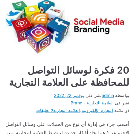
r
I
m
p
o
20 فكرة لوسائل التواصل
rt
لمحافظة على العلامة التجارية
–
واسطة
admin
نشر على
نوفمبر 22, 2022
شر في
العلامة التجارية - Brand
م
و علامة
التجارة الإلكترونية
،
العلامة التجارية
لا تعليقات
و
صعب جزء في إدارة أي نوع من الحملات على وسائل التواصل
لاجتماعي؟ هو إيجاد أفكار جديدة لتنشيط العلامة التجارية. من